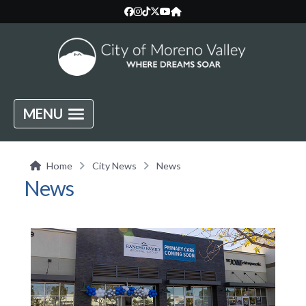
MENU
Home
City News
News
News